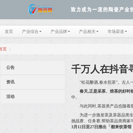
首页
产业综合
产业品牌
产品相关
市场渠道
首页
/
千万人在抖音
公告
资讯
“松花酿酒,春水煎茶”。古人
春天,正是采茶、焙茶的好时
活动
中。
与此同时,茶器类产品也随着
为进一步激发茶及茶器品类生意
挑战赛、任务赛,帮助茶品类商家
3月12日至27日推出「都来饮茶